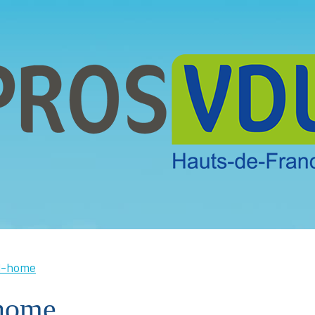
il-home
-home