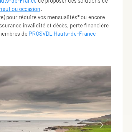
uts-de-France
de proposer des solutions de
 neuf ou occasion
.
e)
pour réduire vos mensualités* ou encore
ssurance invalidité et décès, perte financière
 membres de
PROSVDL Hauts-de-France