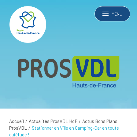
MENU
Accueil
Actualités ProsVDL HdF
Actus Bons Plans
ProsVDL
Stationner en Ville en Camping-Car en toute
quiétude !