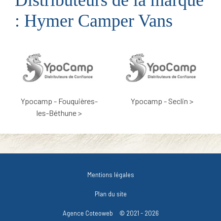
: Hymer Camper Vans
Ypocamp - Fouquières-
Ypocamp - Seclin >
les-Béthune >
Mentions légales
Plan du site
Agence Coteoweb
© 2021 - 2026